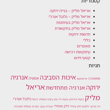
קטגוריות
אריאל מליק – בנייה ירוקה
אריאל מליק – גלובל אנרג'י
אריאל מליק בעיתונות
אריאל מליק בתקשורת
חדשות ירוקות
כללי
מאמרים
עיסקאות רכישה
קטעי וידאו
תגיות
אנרגיה
איכות הסביבה
אמוניה
COVANTA
אייפאקס
אריאל
ירוקה
אנרגיה מתחדשת
מליק
גלובל אנרג'י
בועת ההיטק
בועת היי טק
בזבוז פסולת
ג'נסל
דלק פוסילי
דה מרקר
דלקים
דלק פוזילי
הבנייה בנגב
המרת פסולת לאנרגיה