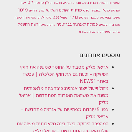
יזם
הפסקות חשמל
חברת ביפא
חברת ויאוליה
חדשות נדל"ן
טויוטה
ייצור
מימן
מדינות העולם השלישי
אנרגיה
כלכלה גלובלית
לידס
מדעי החיים
נדל"ן
נפט
משבר בהיי-טק
משבר ההייטק
נפאל
סוגי דלקים
עסקאות רכישה
פסולת לאנרגיה בבריטניה
רשת החשמל
פטרבורו
פנסיה
קרנות סיכון
שיקגו
תעשיית הרכב
תקשורת
פוסטים אחרונים
אריאל מליק מסביר על החומר שמשנה את חוקי
הפיזיקה – וכעת גם את חוקי הכלכלה | עכשיו
באתר NEWS1
ניהול וייעול ייצור אנרגיה: כיצד בינה מלאכותית
משנה את משוואת האנרגיה המתחדשת | אריאל
מליק
צפו: 5 עובדות מפתיעות על אנרגיה מתחדשת –
אריאל מליק
המהפכה הירוקה: כיצד בינה מלאכותית משנה את
עולם האנרגיה המתחדשת – אריאל מליק