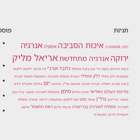
תגיות
פוסט
אנרגיה
איכות הסביבה
אמוניה
COVANTA
LBO
אריאל מליק
ירוקה
אנרגיה מתחדשת
גלובל אנרג'י
בועת ההיטק
בועת היי טק
בזבוז פסולת
דה מרקר
דלקים
דלקים
דלק פוסילי
מאובנים
דלק פוזילי
המרת פסולת לאנרגיה
הפסקות חשמל
חברת
יזם
ביפא
חברת ויאוליה
חברת תוכנה
חדשות נדל"ן
טויוטה
כלכלה גלובלית
לידס
מימן
מדינות העולם השלישי
מדעי החיים
מפסולת לאנרגיה
משבר בהיי-טק
נדל"ן
נפט
משבר ההייטק
נפאל
סוגי דלקים
עסקאות רכישה
פנסיה
פסולת
פסולת לאנרגיה בבריטניה
רשת החשמל
לאנרגיה
קרנות סיכון
שיקגו
תעשיית הרכב
תקשורת