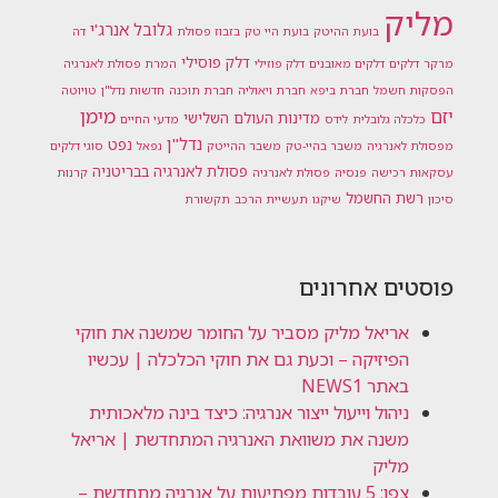
מליק
גלובל אנרג'י
בועת ההיטק
בועת היי טק
בזבוז פסולת
דה
דלק פוסילי
מרקר
דלקים
דלקים מאובנים
דלק פוזילי
המרת פסולת לאנרגיה
הפסקות חשמל
חברת ביפא
חברת ויאוליה
חברת תוכנה
חדשות נדל"ן
טויוטה
מימן
יזם
מדינות העולם השלישי
כלכלה גלובלית
לידס
מדעי החיים
נדל"ן
נפט
מפסולת לאנרגיה
משבר בהיי-טק
משבר ההייטק
נפאל
סוגי דלקים
פסולת לאנרגיה בבריטניה
עסקאות רכישה
פנסיה
פסולת לאנרגיה
קרנות
רשת החשמל
סיכון
שיקגו
תעשיית הרכב
תקשורת
פוסטים אחרונים
אריאל מליק מסביר על החומר שמשנה את חוקי
הפיזיקה – וכעת גם את חוקי הכלכלה | עכשיו
באתר NEWS1
ניהול וייעול ייצור אנרגיה: כיצד בינה מלאכותית
משנה את משוואת האנרגיה המתחדשת | אריאל
מליק
צפו: 5 עובדות מפתיעות על אנרגיה מתחדשת –