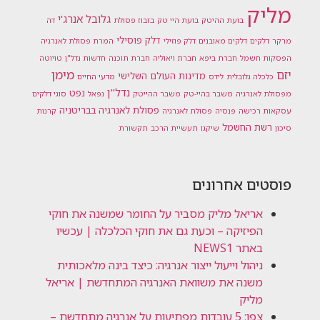
מליק
גלובל אנרג'י
בועת ההיטק
בועת היי טק
בזבוז פסולת
דה
דלק פוסילי
מרקר
דלקים
דלקים מאובנים
דלק פוזילי
המרת פסולת לאנרגיה
הפסקות חשמל
חברת ביפא
חברת ויאוליה
חברת תוכנה
חדשות נדל"ן
טויוטה
מימן
יזם
מדינות העולם השלישי
כלכלה גלובלית
לידס
מדעי החיים
נדל"ן
נפט
מפסולת לאנרגיה
משבר בהיי-טק
משבר ההייטק
נפאל
סוגי דלקים
פסולת לאנרגיה בבריטניה
עסקאות רכישה
פנסיה
פסולת לאנרגיה
קרנות
רשת החשמל
סיכון
שיקגו
תעשיית הרכב
תקשורת
פוסטים אחרונים
אריאל מליק מסביר על החומר שמשנה את חוקי
הפיזיקה – וכעת גם את חוקי הכלכלה | עכשיו
באתר NEWS1
ניהול וייעול ייצור אנרגיה: כיצד בינה מלאכותית
משנה את משוואת האנרגיה המתחדשת | אריאל
מליק
צפו: 5 עובדות מפתיעות על אנרגיה מתחדשת –