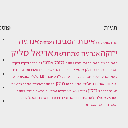
תגיות
פוסט
אנרגיה
איכות הסביבה
אמוניה
COVANTA
LBO
אריאל מליק
ירוקה
אנרגיה מתחדשת
גלובל אנרג'י
בועת ההיטק
בועת היי טק
בזבוז פסולת
דה מרקר
דלקים
דלקים
דלק פוסילי
מאובנים
דלק פוזילי
המרת פסולת לאנרגיה
הפסקות חשמל
חברת
יזם
ביפא
חברת ויאוליה
חברת תוכנה
חדשות נדל"ן
טויוטה
כלכלה גלובלית
לידס
מימן
מדינות העולם השלישי
מדעי החיים
מפסולת לאנרגיה
משבר בהיי-טק
נדל"ן
נפט
משבר ההייטק
נפאל
סוגי דלקים
עסקאות רכישה
פנסיה
פסולת
פסולת לאנרגיה בבריטניה
רשת החשמל
לאנרגיה
קרנות סיכון
שיקגו
תעשיית הרכב
תקשורת