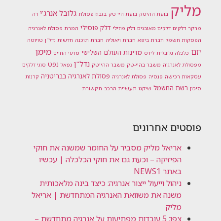
מליק
גלובל אנרג'י
בועת ההיטק
בועת היי טק
בזבוז פסולת
דה
דלק פוסילי
מרקר
דלקים
דלקים מאובנים
דלק פוזילי
המרת פסולת לאנרגיה
הפסקות חשמל
חברת ביפא
חברת ויאוליה
חברת תוכנה
חדשות נדל"ן
טויוטה
מימן
יזם
מדינות העולם השלישי
כלכלה גלובלית
לידס
מדעי החיים
נדל"ן
נפט
מפסולת לאנרגיה
משבר בהיי-טק
משבר ההייטק
נפאל
סוגי דלקים
פסולת לאנרגיה בבריטניה
עסקאות רכישה
פנסיה
פסולת לאנרגיה
קרנות
רשת החשמל
סיכון
שיקגו
תעשיית הרכב
תקשורת
פוסטים אחרונים
אריאל מליק מסביר על החומר שמשנה את חוקי
הפיזיקה – וכעת גם את חוקי הכלכלה | עכשיו
באתר NEWS1
ניהול וייעול ייצור אנרגיה: כיצד בינה מלאכותית
משנה את משוואת האנרגיה המתחדשת | אריאל
מליק
צפו: 5 עובדות מפתיעות על אנרגיה מתחדשת –