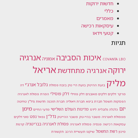
חדשות ירוקות
כללי
מאמרים
עיסקאות רכישה
קטעי וידאו
תגיות
אנרגיה
איכות הסביבה
אמוניה
COVANTA
LBO
אריאל
ירוקה
אנרגיה מתחדשת
מליק
גלובל אנרג'י
בועת ההיטק
בועת היי טק
בזבוז פסולת
דה
דלק פוסילי
מרקר
דלקים
דלקים מאובנים
דלק פוזילי
המרת פסולת לאנרגיה
הפסקות חשמל
חברת ביפא
חברת ויאוליה
חברת תוכנה
חדשות נדל"ן
טויוטה
מימן
יזם
מדינות העולם השלישי
כלכלה גלובלית
לידס
מדעי החיים
נדל"ן
נפט
מפסולת לאנרגיה
משבר בהיי-טק
משבר ההייטק
נפאל
סוגי דלקים
פסולת לאנרגיה בבריטניה
עסקאות רכישה
פנסיה
פסולת לאנרגיה
קרנות
רשת החשמל
סיכון
שיקגו
תעשיית הרכב
תקשורת