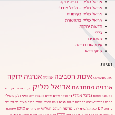
אריאל מליק – בנייה ירוקה
אריאל מליק – גלובל אנרג'י
אריאל מליק בעיתונות
אריאל מליק בתקשורת
חדשות ירוקות
כללי
מאמרים
עיסקאות רכישה
קטעי וידאו
תגיות
אנרגיה ירוקה
איכות הסביבה
אמוניה
COVANTA
LBO
אריאל מליק
אנרגיה מתחדשת
בועת ההיטק
בועת היי
גלובל אנרג'י
דלק פוסילי
טק
בזבוז פסולת
דה מרקר
דלקים
דלקים מאובנים
דלק פוזילי
המרת פסולת לאנרגיה
הפסקות חשמל
חברת ביפא
חברת ויאוליה
חברת תוכנה
חדשות נדל"ן
מימן
יזם
מדינות העולם השלישי
טויוטה
כלכלה גלובלית
לידס
מדעי החיים
מפסולת
נדל"ן
נפט
לאנרגיה
משבר בהיי-טק
משבר ההייטק
נפאל
סוגי דלקים
עסקאות רכישה