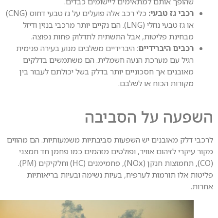
שהופך אותם למתאימים ליישומים כבדים.
רכבי גז טבעי:
כלי רכב אלה פועלים על גז טבעי דחוס (CNG)
או גז טבעי נוזלי (LNG). הם נקיים יותר מרכבי בנזין ודיזל
מבחינת פליטות, אבל התשתית לתדלוק פחות נפוצה.
רכבים היברידיים
: היברידיים משלבים מנוע בעירה פנימית
רגיל עם מערכת הנעה חשמלית. הם משתמשים בדלקים
מאובנים אך חסכוניים יותר בדלק בשל יכולתם לעבור בין
מקורות הכוח או לשלבם.
פעה על הסביבה
בי דלק מאובנים יש השפעות סביבתיות משמעותיות. הם מהווים
ר עיקרי לזיהום אוויר, ופולטים מזהמים כמו פחמן חד חמצני
(CO), תחמוצות חנקן (NOx), פחמימנים (HC) וחלקיקים (PM).
טות אלו תורמות לערפיח, בעיות נשימה ובעיות בריאותיות
ות.