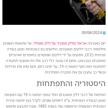
30/06/202
 האנרגיה
אריאל מליק מסביר על דלק פוסילי
, על שימושיו השונים
ופות. רכבי דלקים מאובנים, הידועים גם כמכוניות מנוע בעירה
פנימית (ICE), מונעים על ידי דלקים שמקורם בחומרים אורגניים
בנים כגון נפט, פחם וגז טבעי. כלי רכב אלו היו אמצעי תחבורה
דומיננטי מאז סוף המאה ה-19, עד ימינו כיום, והם שינו את הניידות
ל כך עיצבו גם את החברה המודרנית.
סטוריה והתפתחות
הפיתוח של רכבי דלק מאובנים החל בסוף המאה ה-19 עם המצאת
ע הבעירה הפנימית. ע"פ דיווחים שונים, לקרל בנץ יוחסה יצירת
המכונית המעשית הראשונה עוד בשנת 1885, שבה התבצע שימוש