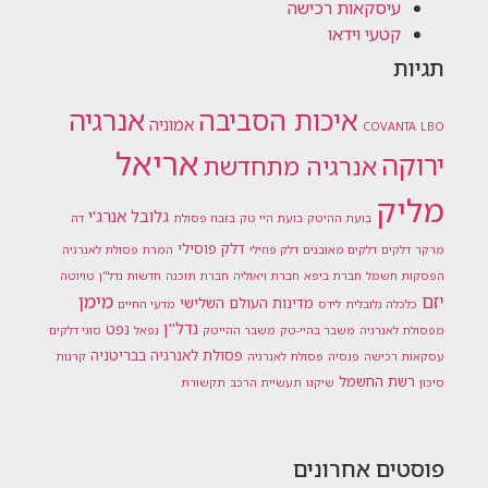
עיסקאות רכישה
קטעי וידאו
תגיות
אנרגיה
איכות הסביבה
אמוניה
COVANTA
LBO
אריאל
ירוקה
אנרגיה מתחדשת
מליק
גלובל אנרג'י
בועת ההיטק
בועת היי טק
בזבוז פסולת
דה
דלק פוסילי
מרקר
דלקים
דלקים מאובנים
דלק פוזילי
המרת פסולת לאנרגיה
הפסקות חשמל
חברת ביפא
חברת ויאוליה
חברת תוכנה
חדשות נדל"ן
טויוטה
מימן
יזם
מדינות העולם השלישי
כלכלה גלובלית
לידס
מדעי החיים
נדל"ן
נפט
מפסולת לאנרגיה
משבר בהיי-טק
משבר ההייטק
נפאל
סוגי דלקים
פסולת לאנרגיה בבריטניה
עסקאות רכישה
פנסיה
פסולת לאנרגיה
קרנות
רשת החשמל
סיכון
שיקגו
תעשיית הרכב
תקשורת
פוסטים אחרונים