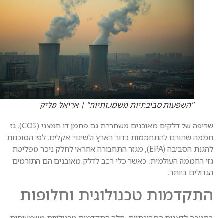
"השפעות סביבתיות משמעותיות" | אריאל מליק
שריפה של דלקים מאובנים משחררת גם פחמן דו חמצני (CO2), גז
ה שתורם להתחממות כדור הארץ ולשינויי אקלים. לפי הסוכנות
להגנת הסביבה (EPA), מגזר התחבורה אחראי לחלק ניכר מפליטת
 החממה העולמית, כאשר כלי רכב לדלק מאובנים הם התורמים
לים ביותר.
קדמות טכנולוגית וחלופות
ובה לדאגות הסביבתיות, חלה התקדמות טכנולוגית משמעותית