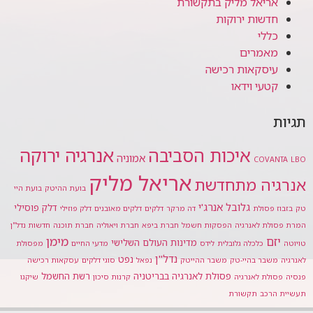
אריאל מליק בתקשורת
חדשות ירוקות
כללי
מאמרים
עיסקאות רכישה
קטעי וידאו
ות
אנרגיה ירוקה
איכות הסביבה
אמוניה
COVANTA
אריאל מליק
רגיה מתחדשת
בועת ההיטק
בועת היי
גלובל אנרג'י
דלק פוסילי
זבוז פסולת
דה מרקר
דלקים
דלקים מאובנים
דלק פוזילי
 פסולת לאנרגיה
הפסקות חשמל
חברת ביפא
חברת ויאוליה
חברת תוכנה
חדשות נדל"ן
מימן
יזם
מדינות העולם השלישי
טה
כלכלה גלובלית
לידס
מדעי החיים
מפסולת
נדל"ן
נפט
גיה
משבר בהיי-טק
משבר ההייטק
נפאל
סוגי דלקים
עסקאות רכישה
פסולת לאנרגיה בבריטניה
רשת החשמל
ה
פסולת לאנרגיה
קרנות סיכון
שיקגו
ית הרכב
תקשורת