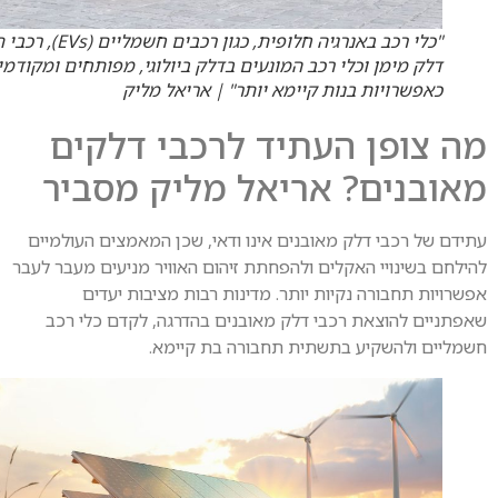
"כלי רכב באנרגיה חלופית, כגון רכבים חשמליים (EVs), רכבי תאי
דלק מימן וכלי רכב המונעים בדלק ביולוגי, מפותחים ומקודמים
כאפשרויות בנות קיימא יותר" | אריאל מליק
 צופן העתיד לרכבי דלקים
ובנים? אריאל מליק מסביר
דם של רכבי דלק מאובנים אינו ודאי, שכן המאמצים העולמיים
לחם בשינויי האקלים ולהפחתת זיהום האוויר מניעים מעבר לעבר
רויות תחבורה נקיות יותר. מדינות רבות מציבות יעדים
תניים להוצאת רכבי דלק מאובנים בהדרגה, לקדם כלי רכב
ליים ולהשקיע בתשתית תחבורה בת קיימא.