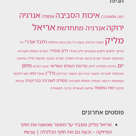
תגיות
אנרגיה
איכות הסביבה
אמוניה
COVANTA
LBO
אריאל
ירוקה
אנרגיה מתחדשת
מליק
גלובל אנרג'י
בועת ההיטק
בועת היי טק
בזבוז פסולת
דה
דלק פוסילי
מרקר
דלקים
דלקים מאובנים
דלק פוזילי
המרת פסולת לאנרגיה
הפסקות חשמל
חברת ביפא
חברת ויאוליה
חברת תוכנה
חדשות נדל"ן
טויוטה
מימן
יזם
מדינות העולם השלישי
כלכלה גלובלית
לידס
מדעי החיים
נדל"ן
נפט
מפסולת לאנרגיה
משבר בהיי-טק
משבר ההייטק
נפאל
סוגי דלקים
פסולת לאנרגיה בבריטניה
עסקאות רכישה
פנסיה
פסולת לאנרגיה
קרנות
רשת החשמל
סיכון
שיקגו
תעשיית הרכב
תקשורת
פוסטים אחרונים
אריאל מליק מסביר על החומר שמשנה את חוקי
הפיזיקה – וכעת גם את חוקי הכלכלה | עכשיו