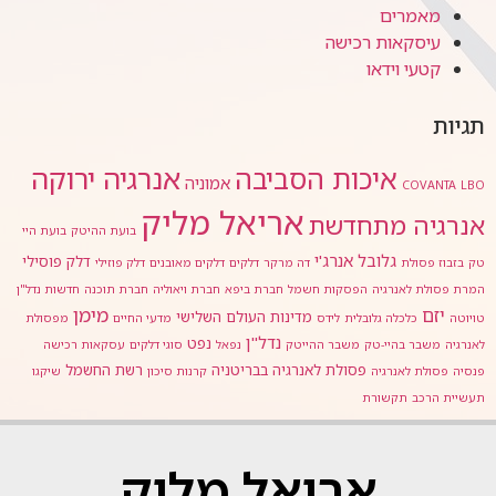
מאמרים
עיסקאות רכישה
קטעי וידאו
תגיות
אנרגיה ירוקה
איכות הסביבה
אמוניה
COVANTA
LBO
אריאל מליק
אנרגיה מתחדשת
בועת ההיטק
בועת היי
גלובל אנרג'י
דלק פוסילי
טק
בזבוז פסולת
דה מרקר
דלקים
דלקים מאובנים
דלק פוזילי
המרת פסולת לאנרגיה
הפסקות חשמל
חברת ביפא
חברת ויאוליה
חברת תוכנה
חדשות נדל"ן
מימן
יזם
מדינות העולם השלישי
טויוטה
כלכלה גלובלית
לידס
מדעי החיים
מפסולת
נדל"ן
נפט
לאנרגיה
משבר בהיי-טק
משבר ההייטק
נפאל
סוגי דלקים
עסקאות רכישה
פסולת לאנרגיה בבריטניה
רשת החשמל
פנסיה
פסולת לאנרגיה
קרנות סיכון
שיקגו
תעשיית הרכב
תקשורת
אריאל מליק