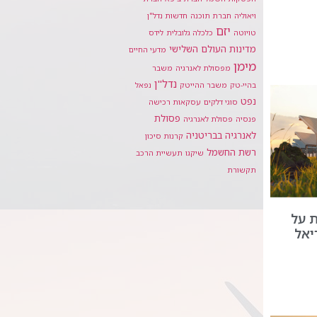
ויאוליה
חברת תוכנה
חדשות נדל"ן
יזם
טויוטה
כלכלה גלובלית
לידס
מדינות העולם השלישי
מדעי החיים
מימן
מפסולת לאנרגיה
משבר
נדל"ן
בהיי-טק
משבר ההייטק
נפאל
נפט
סוגי דלקים
עסקאות רכישה
פסולת
פנסיה
פסולת לאנרגיה
לאנרגיה בבריטניה
קרנות סיכון
רשת החשמל
שיקגו
תעשיית הרכב
תקשורת
ות על
יאל