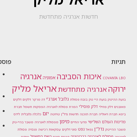
חדשות אנרגיה מתחדשת
תגיות
פוסט
אנרגיה
איכות הסביבה
אמוניה
COVANTA
LBO
אריאל מליק
ירוקה
אנרגיה מתחדשת
גלובל אנרג'י
בועת ההיטק
בועת היי טק
בזבוז פסולת
דה מרקר
דלקים
דלקים
דלק פוסילי
מאובנים
דלק פוזילי
המרת פסולת לאנרגיה
הפסקות חשמל
חברת
יזם
ביפא
חברת ויאוליה
חברת תוכנה
חדשות נדל"ן
טויוטה
כלכלה גלובלית
לידס
מימן
מדינות העולם השלישי
מדעי החיים
מפסולת לאנרגיה
משבר בהיי-טק
נדל"ן
נפט
משבר ההייטק
נפאל
סוגי דלקים
עסקאות רכישה
פנסיה
פסולת
פסולת לאנרגיה בבריטניה
רשת החשמל
לאנרגיה
קרנות סיכון
שיקגו