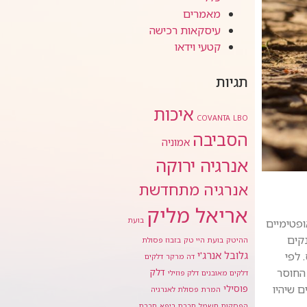
מאמרים
עיסקאות רכישה
קטעי וידאו
תגיות
איכות
COVANTA
LBO
הסביבה
אמוניה
אנרגיה ירוקה
אנרגיה מתחדשת
אריאל מליק
בועת
ופטימיים
קים
ההיטק
בועת היי טק
בזבוז פסולת
גלובל אנרג'י
 לפי
דה מרקר
דלקים
 החוסר
דלק
דלקים מאובנים
דלק פוזילי
ם שיהיו
פוסילי
המרת פסולת לאנרגיה
הפסקות חשמל
חברת ביפא
חברת