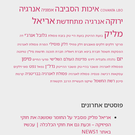
אנרגיה
איכות הסביבה
אמוניה
COVANTA
LBO
אריאל
ירוקה
אנרגיה מתחדשת
מליק
גלובל אנרג'י
בועת ההיטק
בועת היי טק
בזבוז פסולת
דה
דלק פוסילי
מרקר
דלקים
דלקים מאובנים
דלק פוזילי
המרת פסולת לאנרגיה
הפסקות חשמל
חברת ביפא
חברת ויאוליה
חברת תוכנה
חדשות נדל"ן
טויוטה
מימן
יזם
מדינות העולם השלישי
כלכלה גלובלית
לידס
מדעי החיים
נדל"ן
נפט
מפסולת לאנרגיה
משבר בהיי-טק
משבר ההייטק
נפאל
סוגי דלקים
פסולת לאנרגיה בבריטניה
עסקאות רכישה
פנסיה
פסולת לאנרגיה
קרנות
רשת החשמל
סיכון
שיקגו
תעשיית הרכב
תקשורת
פוסטים אחרונים
אריאל מליק מסביר על החומר שמשנה את חוקי
הפיזיקה – וכעת גם את חוקי הכלכלה | עכשיו
באתר NEWS1