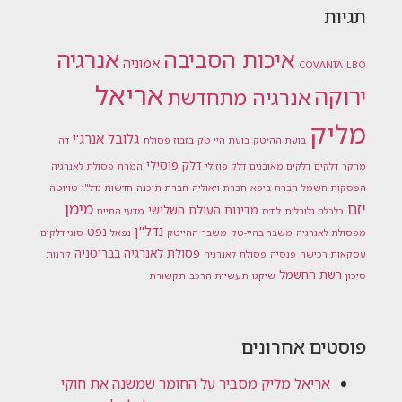
תגיות
אנרגיה
איכות הסביבה
אמוניה
COVANTA
LBO
אריאל
ירוקה
אנרגיה מתחדשת
מליק
גלובל אנרג'י
בועת ההיטק
בועת היי טק
בזבוז פסולת
דה
דלק פוסילי
מרקר
דלקים
דלקים מאובנים
דלק פוזילי
המרת פסולת לאנרגיה
הפסקות חשמל
חברת ביפא
חברת ויאוליה
חברת תוכנה
חדשות נדל"ן
טויוטה
מימן
יזם
מדינות העולם השלישי
כלכלה גלובלית
לידס
מדעי החיים
נדל"ן
נפט
מפסולת לאנרגיה
משבר בהיי-טק
משבר ההייטק
נפאל
סוגי דלקים
פסולת לאנרגיה בבריטניה
עסקאות רכישה
פנסיה
פסולת לאנרגיה
קרנות
רשת החשמל
סיכון
שיקגו
תעשיית הרכב
תקשורת
פוסטים אחרונים
אריאל מליק מסביר על החומר שמשנה את חוקי