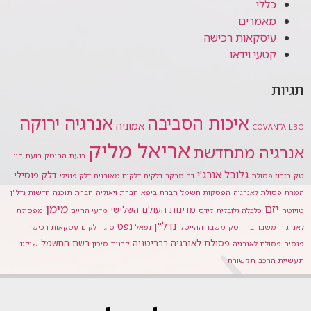
כללי
מאמרים
עיסקאות רכישה
קטעי וידאו
תגיות
אנרגיה ירוקה
איכות הסביבה
אמוניה
COVANTA
LBO
אריאל מליק
אנרגיה מתחדשת
בועת ההיטק
בועת היי
גלובל אנרג'י
דלק פוסילי
טק
בזבוז פסולת
דה מרקר
דלקים
דלקים מאובנים
דלק פוזילי
המרת פסולת לאנרגיה
הפסקות חשמל
חברת ביפא
חברת ויאוליה
חברת תוכנה
חדשות נדל"ן
מימן
יזם
מדינות העולם השלישי
טויוטה
כלכלה גלובלית
לידס
מדעי החיים
מפסולת
נדל"ן
נפט
לאנרגיה
משבר בהיי-טק
משבר ההייטק
נפאל
סוגי דלקים
עסקאות רכישה
פסולת לאנרגיה בבריטניה
רשת החשמל
פנסיה
פסולת לאנרגיה
קרנות סיכון
שיקגו
תעשיית הרכב
תקשורת